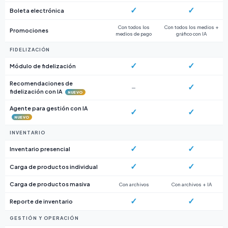
✓
✓
Boleta electrónica
Con todos los
Con todos los medios +
Promociones
medios de pago
gráfico con IA
FIDELIZACIÓN
✓
✓
Módulo de fidelización
Recomendaciones de
✓
–
fidelización con IA
NUEVO
Agente para gestión con IA
✓
✓
NUEVO
INVENTARIO
✓
✓
Inventario presencial
✓
✓
Carga de productos individual
Carga de productos masiva
Con archivos
Con archivos + IA
✓
✓
Reporte de inventario
GESTIÓN Y OPERACIÓN