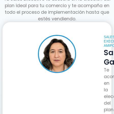
plan ideal para tu comercio y te acompaña en
todo el proceso de implementación hasta que
estés vendiendo.
SALE
EXEC
AMIP
Sa
Ga
Te
aco
en
la
elec
del
plan